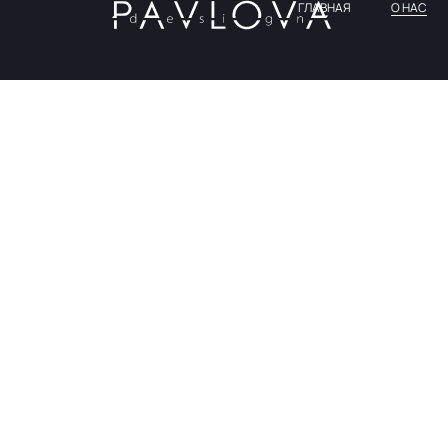
ГЛАВНАЯ
О НАС
PAVLOV
Это команд
пространс