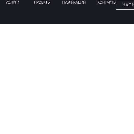
УСЛУГИ
ПРОЕКТЫ
ПУБЛИКАЦИИ
КОНТАКТЫ
НАП
A DESIGN — ЭТО БОЛЬШЕ, ЧЕМ
а, которая создаёт не просто интерьеры, 
тва для жизни или профессиональной дея