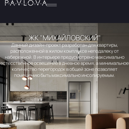
ЖК "МИХАЙЛОВСКИЙ"
Данный дизайн-проект разработан для квартиры,
расположенной в жилом комплексе неподалеку от
набережной. В интерьере предусмотрено максимально
естесственное освещение в дневное время, а минимальное
количество перегородок в общей зоне позволяет
помещению быть максимально инсолируемым.