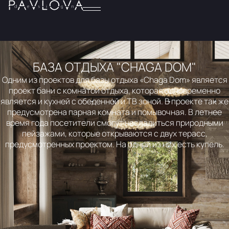
БАЗА ОТДЫХА "CHAGA DOM"
Одним из проектов для базы отдыха «Chaga Dom» является
проект бани с комнатой отдыха, которая одновременно
является и кухней с обеденной и ТВ зоной. В проекте так же
предусмотрена парная комната и помывочная. В летнее
время года посетители смогут насладиться природными
пейзажами, которые открываются с двух терасс,
предусмотренных проектом. На одной из них есть купель.